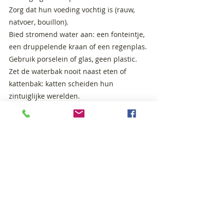
Zorg dat hun voeding vochtig is (rauw,
natvoer, bouillon).
Bied stromend water aan: een fonteintje,
een druppelende kraan of een regenplas.
Gebruik porselein of glas, geen plastic.
Zet de waterbak nooit naast eten of
kattenbak: katten scheiden hun
zintuiglijke werelden.
Ververs vaak en spreek eventueel een
zachte intentie uit. Ze voelen dat.
Het paard:
stroming, ruimte en seizoen
Een paard drinkt 25 tot 40 liter per dag,
afhankelijk van weer, activiteit en voeding.
Water is zijn belangrijkste
transportmiddel voor spijsvertering,
temperatuur en detox.
Zorg voor grote, schone drinkbakken op