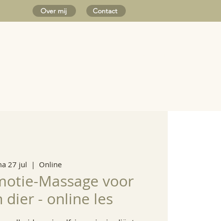
Over mij
Contact
 wetten
Team
Blog
Inloggen
a 27 jul
  |  
Online
motie-Massage voor
dier - online les