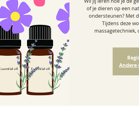
Wil jij leren hoe je de g
of je dieren op een n
ondersteunen? Met de
Tijdens deze w
massagetechniek, 
Regi
Andere 