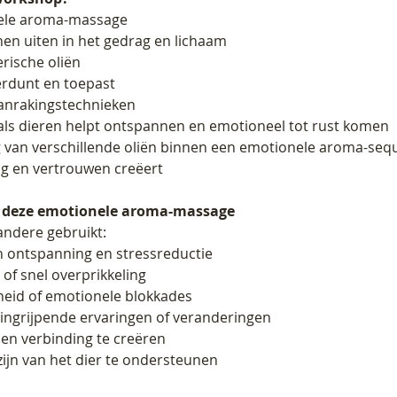
nele aroma-massage
en uiten in het gedrag en lichaam
erische oliën
verdunt en toepast
anrakingstechnieken
als dieren helpt ontspannen en emotioneel tot rust komen
g van verschillende oliën binnen een emotionele aroma-seq
g en vertrouwen creëert 
n deze emotionele aroma-massage
andere gebruikt:
n ontspanning en stressreductie
 of snel overprikkeling
heid of emotionele blokkades
ingrijpende ervaringen of veranderingen
en verbinding te creëren
ijn van het dier te ondersteunen