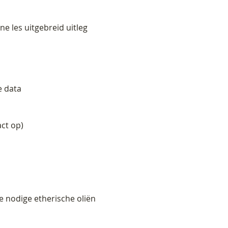
 les uitgebreid uitleg 
e data
ct op)
e nodige etherische oliën 