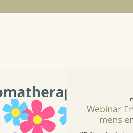
Aanbod
Kalender
De 9
m
Webinar E
mens en 