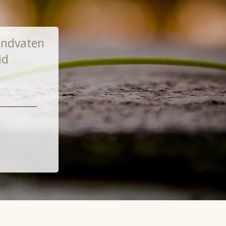
handvaten
eid