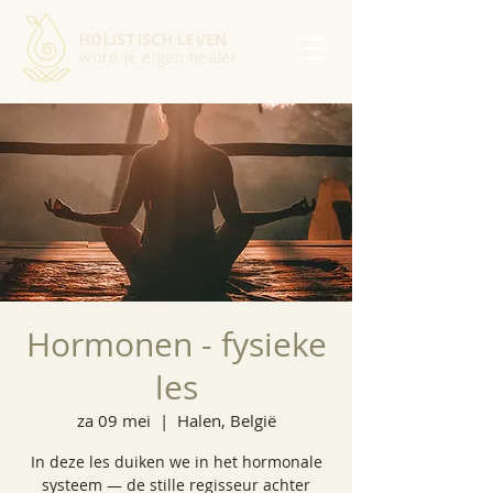
HOLISTISCH LEVEN
word je eigen healer
Hormonen - fysieke
les
za 09 mei
  |  
Halen, België
In deze les duiken we in het hormonale
systeem — de stille regisseur achter